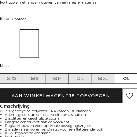
Kort topje met lange mouwen van een mesh-materiaal.
Kleur:
Charcoal
Maat
XS
S
M
L
XL
XXL
AAN WINKELWAGENTJE TOEVOEGEN
Omschrijving
81% gerecycled polyester, 14% katoen, 5% elastaan
Ademt goed, dun en licht, voelt aan als katoen
Zijsplitten en geschulpte zoom
Langere achterkant dan de voorkant
Raglanmouwen voor optimale bewegingsvrijheid
Zijnaden naar voren verplaatst voor een flatterende look
ICIW-logo op de voorkant
Kort model