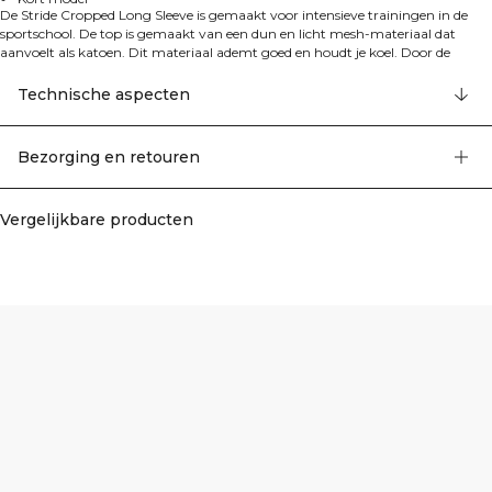
De Stride Cropped Long Sleeve is gemaakt voor intensieve trainingen in de
sportschool. De top is gemaakt van een dun en licht mesh-materiaal dat
aanvoelt als katoen. Dit materiaal ademt goed en houdt je koel. Door de
raglanmouwen, zijsplitten en geschulpte zoom biedt deze top optimale
bewegingsvrijheid tijdens elke training. De zijnaden zijn naar voren verplaatst
Technische aspecten
voor een flatterende look. ICIW-logo op de voorkant. Achterkant langer dan de
voorkant. Korte lengte. 81% gerecycled polyester, 14% katoen, 5% elastaan.
Bezorging en retouren
Vergelijkbare producten