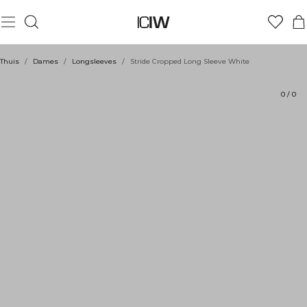
Product
Technische aspecten
Beoordelingen
Duurzaamheid
Stijl met
Thuis
/
Dames
/
Longsleeves
/
Stride Cropped Long Sleeve White
0
/
0