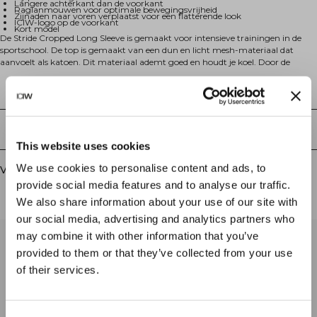
Langere achterkant dan de voorkant
Raglanmouwen voor optimale bewegingsvrijheid
Zijnaden naar voren verplaatst voor een flatterende look
ICIW-logo op de voorkant
Kort model
De Stride Cropped Long Sleeve is gemaakt voor intensieve trainingen in de
sportschool. De top is gemaakt van een dun en licht mesh-materiaal dat
aanvoelt als katoen. Dit materiaal ademt goed en houdt je koel. Door de
raglanmouwen, zijsplitten en geschulpte zoom biedt deze top optimale
bewegingsvrijheid tijdens elke training. De zijnaden zijn naar voren verplaatst
Technische aspecten
voor een flatterende look. ICIW-logo op de voorkant. Achterkant langer dan de
voorkant. Korte lengte. 81% gerecycled polyester, 14% katoen, 5% elastaan.
Bezorging en retouren
This website uses cookies
We use cookies to personalise content and ads, to
Vergelijkbare producten
provide social media features and to analyse our traffic.
We also share information about your use of our site with
our social media, advertising and analytics partners who
may combine it with other information that you’ve
provided to them or that they’ve collected from your use
of their services.