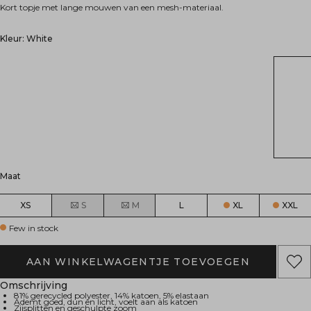
Kort topje met lange mouwen van een mesh-materiaal.
Kleur: White
Maat
XS
S
M
L
XL
XXL
Few in stock
AAN WINKELWAGENTJE TOEVOEGEN
Omschrijving
81% gerecycled polyester, 14% katoen, 5% elastaan
Ademt goed, dun en licht, voelt aan als katoen
Zijsplitten en geschulpte zoom