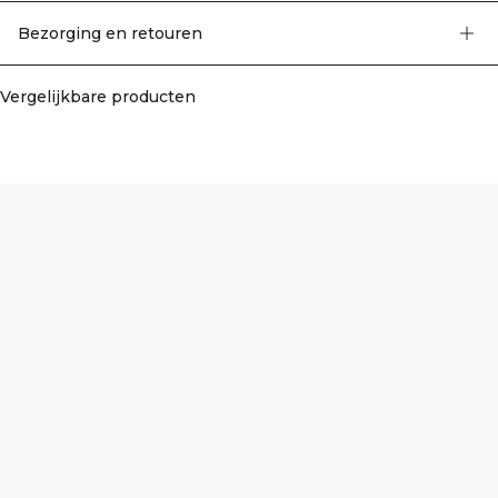
stretch stof met de nieuwste naadloze technologie zorgt voor meer mobiliteit
tijdens je work-out. 92% gerecycled nylon, 8% elastaan
Bezorging en retouren
Vergelijkbare producten