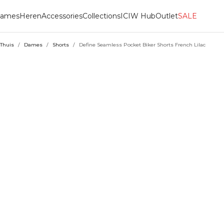
ames
Heren
Accessories
Collections
ICIW Hub
Outlet
SALE
Thuis
/
Dames
/
Shorts
/
Define Seamless Pocket Biker Shorts French Lilac