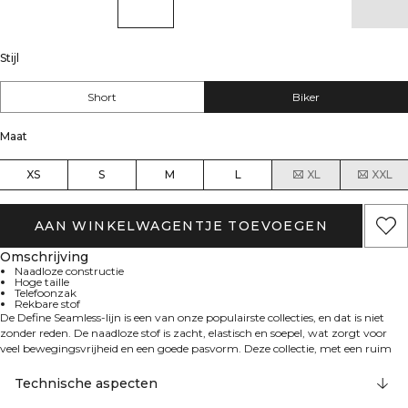
Stijl
Short
Biker
Maat
XS
S
M
L
XL
XXL
AAN WINKELWAGENTJE TOEVOEGEN
Omschrijving
Naadloze constructie
Hoge taille
Telefoonzak
Rekbare stof
De Define Seamless-lijn is een van onze populairste collecties, en dat is niet
zonder reden. De naadloze stof is zacht, elastisch en soepel, wat zorgt voor
veel bewegingsvrijheid en een goede pasvorm. Deze collectie, met een ruim
assortiment aan leggings, sport-bh's en topjes in trendy kleuren, is perfect
voor verschillende soorten work-outs. Naadloze bikershorts met telefoonzak
Technische aspecten
op het rechterbovenbeen. Hoge taille voor een perfecte pasvorm. De 4-way