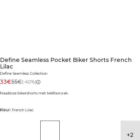
Define Seamless Pocket Biker Shorts French
Lilac
Define Seamless Collection
33€
55€
(-40%)
Naadloze bikershorts met telefoonzak.
Kleur:
French Lilac
+
2