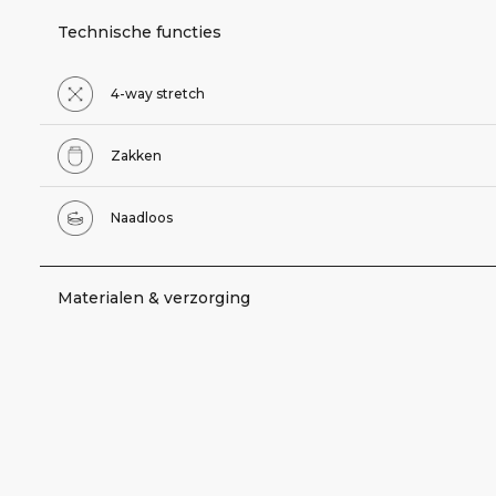
Technische functies
4-way stretch
Zakken
Naadloos
Materialen & verzorging