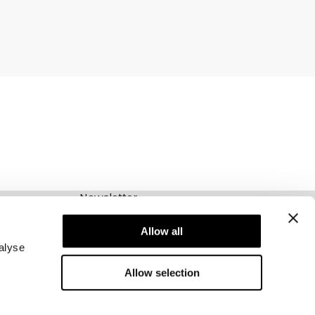
Newsletter
Schrijf je voor onze nieuwsbrief! Ontvang
exclusieve aanbiedingen, ons laatste nieuws en
Allow all
nog veel meer.
alyse
Allow selection