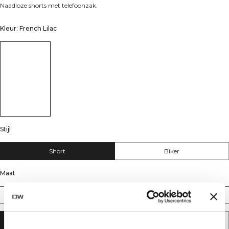
Naadloze shorts met telefoonzak.
Kleur: French Lilac
Stijl
Short
Biker
Maat
XS
S
M
L
XL
XXL
AAN WINKELWAGENTJE TOEVOEGEN