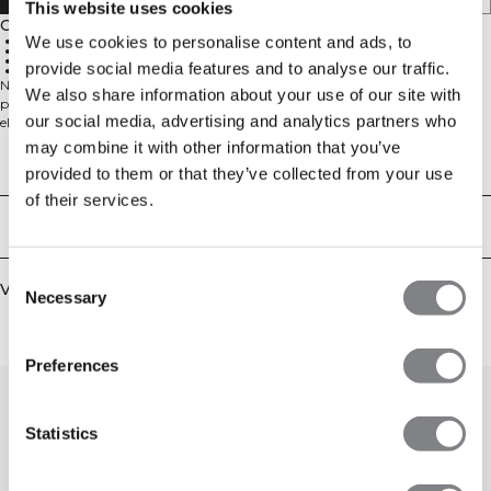
This website uses cookies
Omschrijving
We use cookies to personalise content and ads, to
Naadloze constructie
4-weg stretch
Hoge taille
provide social media features and to analyse our traffic.
Achterzak met rits
Naadloze shorts met telefoonzak. De Define Seamless-lijn is een van onze
We also share information about your use of our site with
populairste collecties, en dat is niet zonder reden. De naadloze stof is zacht,
our social media, advertising and analytics partners who
elastisch en soepel, wat zorgt voor veel bewegingsvrijheid en een goede
pasvorm. Deze collectie, met een ruim assortiment aan leggings, sport-bh's
may combine it with other information that you’ve
en topjes in trendy kleuren, is perfect voor verschillende soorten work-outs. 4-
Technische aspecten
provided to them or that they’ve collected from your use
way stretch stof met de nieuwste naadloze technologie voor meer mobiliteit
tijdens je work-out. Elastische en duurzame stof met ICIW-logo op linkerheup
of their services.
en gebreid discreet logo op het rechterbeen. Voorzien van SWEATTECH™-
Bezorging en retouren
technologie met hoge taille voor een perfecte pasvorm en 12 cm
binnenbeenlengte. Inclusief zakje met onzichtbare rits en waterafstotende
voering op de achterkant van de tailleband. 92% gerecycled nylon, 8%
Consent
Vergelijkbare producten
elastaan.
Necessary
Selection
Preferences
Statistics