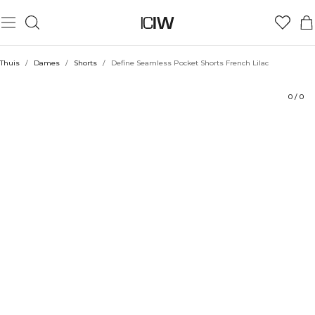
Product
Technische aspecten
Beoordelingen
Stijl met
Thuis
/
Dames
/
Shorts
/
Define Seamless Pocket Shorts French Lilac
0
/
0