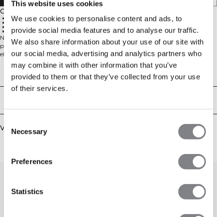
This website uses cookies
Omschrijving
We use cookies to personalise content and ads, to
Naadloze constructie
4-weg stretch
Hoge taille
provide social media features and to analyse our traffic.
Achterzak met rits
Naadloze shorts met telefoonzak. De Define Seamless-lijn is een van onze
We also share information about your use of our site with
populairste collecties, en dat is niet zonder reden. De naadloze stof is zacht,
our social media, advertising and analytics partners who
elastisch en soepel, wat zorgt voor veel bewegingsvrijheid en een goede
pasvorm. Deze collectie, met een ruim assortiment aan leggings, sport-bh's
may combine it with other information that you’ve
en topjes in trendy kleuren, is perfect voor verschillende soorten work-outs. 4-
Technische aspecten
provided to them or that they’ve collected from your use
way stretch stof met de nieuwste naadloze technologie voor meer mobiliteit
tijdens je work-out. Elastische en duurzame stof met ICIW-logo op linkerheup
of their services.
en gebreid discreet logo op het rechterbeen. Voorzien van SWEATTECH™-
Bezorging en retouren
technologie met hoge taille voor een perfecte pasvorm en 12 cm
binnenbeenlengte. Inclusief zakje met onzichtbare rits en waterafstotende
voering op de achterkant van de tailleband. 92% gerecycled nylon, 8%
Consent
Vergelijkbare producten
elastaan.
Necessary
Selection
Preferences
Statistics