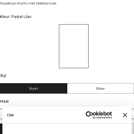
Naadloze shorts met telefoonzak.
Kleur: Pastel Lilac
Stijl
Short
Biker
Maat
XS
S
M
L
XL
XXL
AAN WINKELWAGENTJE TOEVOEGEN