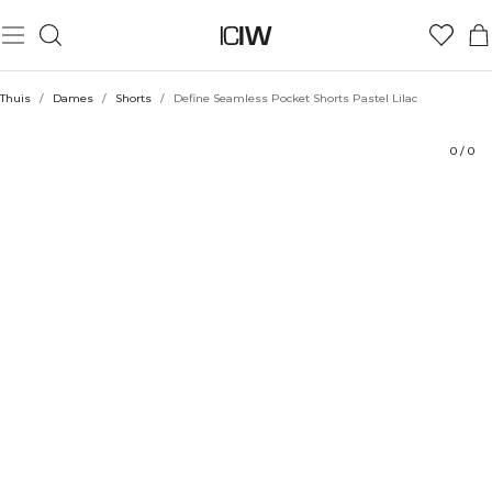
Product
Technische aspecten
Beoordelingen
Stijl met
Thuis
/
Dames
/
Shorts
/
Define Seamless Pocket Shorts Pastel Lilac
0
/
0