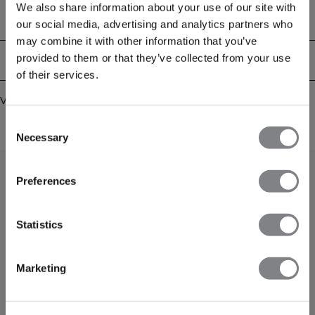
flatterende en comfortabele pasvorm, terwijl de atletische snit optimale
We also share information about your use of our site with
bewegingsvrijheid biedt. Een perfecte combinatie van functionaliteit en stijl,
Technische aspecten
our social media, advertising and analytics partners who
geschikt voor elk intensief trainingsmoment. Force Warpknit is onze
may combine it with other information that you’ve
gloednieuwe naadloze serie die de warp-knit technologie voor het eerst
introduceert in het ICIW assortiment. Deze innovatieve techniek omvat het
provided to them or that they’ve collected from your use
Bezorging en retouren
breien van garens in een zigzagpatroon langs de lengte van de stof, wat
of their services.
resulteert in een stabiel, duurzaam en lichtgewicht materiaal. Ontdek de
voordelen van deze innovatieve warp-knit technologie en ervaar de nieuwe
Vergelijkbare producten
standaard in sportkleding. 88% Polyamid, 12% Elastan
Consent
Necessary
Selection
Preferences
Statistics
Marketing