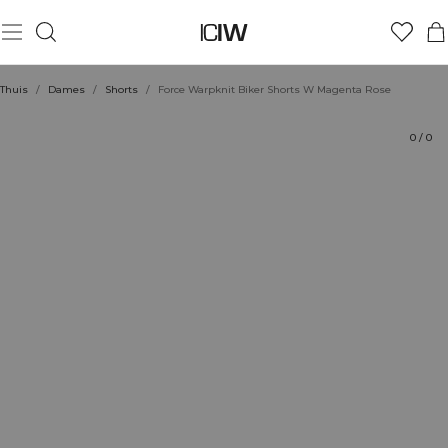
Product
Technische aspecten
Beoordelingen
Stijl met
Thuis
/
Dames
/
Shorts
/
Force Warpknit Biker Shorts W Magenta Rose
0
/
0