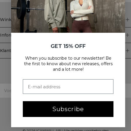
Winkel
Informatie
GET 15% OFF
Klantenservice
When you subscribe to our newsletter! Be
Newsletter
the first to know about new releases, offers
and a lot more!
Schrijf je voor onze nieuwsbrief! Ontvang exclusieve
aanbiedingen, ons laatste nieuws en nog veel meer.
Subscribe
©
2026
ICANIWILL AB |
Alle rechten voorbehouden