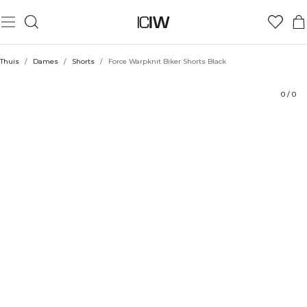
Product
Technische aspecten
Beoordelingen
Stijl met
Thuis
/
Dames
/
Shorts
/
Force Warpknit Biker Shorts Black
0
/
0