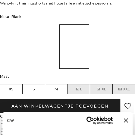
Warp-knit trainingsshorts met hoge taille en atletische pasvorm.
Kleur: Black
Maat
XS
S
M
L
XL
XXL
AAN WINKELWAGENTJE TOEVOEGEN
Omschrijving
88% Polyamide, 12% Spandex
Duurzaam nylon warp-knit materiaal voor superieure sterkte en
stabiliteit
Hoge taille en gestikte tailleband voor een flatterende en veilige pasvorm
Atletische pasvorm voor bewegingsvrijheid
Lichtgewicht en comfortabele warp-knit technologie