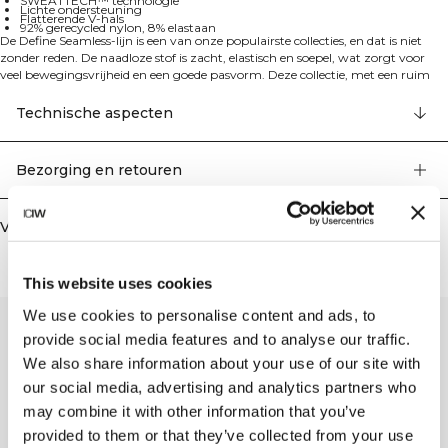
SWEATTECH™ technologie
Lichte ondersteuning
Flatterende V-hals
92% gerecycled nylon, 8% elastaan
De Define Seamless-lijn is een van onze populairste collecties, en dat is niet
zonder reden. De naadloze stof is zacht, elastisch en soepel, wat zorgt voor
veel bewegingsvrijheid en een goede pasvorm. Deze collectie, met een ruim
assortiment aan leggings, sport-bh's en topjes in trendy kleuren, is perfect
voor verschillende soorten work-outs. De 4-way stretch stof met de nieuwste
Technische aspecten
naadloze technologie zorgt voor meer mobiliteit tijdens je workout. De
elastische en duurzame stof heeft het ICIW-logo op de voorkant en
SWEATTECH™ technologie. Deze sportbeha biedt lichte ondersteuning met
Bezorging en retouren
een flatterende V-hals. 92% gerecycled nylon, 8% elastaan
Vergelijkbare producten
This website uses cookies
We use cookies to personalise content and ads, to
provide social media features and to analyse our traffic.
We also share information about your use of our site with
our social media, advertising and analytics partners who
may combine it with other information that you’ve
provided to them or that they’ve collected from your use