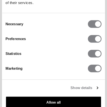
of their services.
Consent
Necessary
Selection
Preferences
Statistics
Marketing
Show details
Allow all
TECHNISCHE ASPECTEN