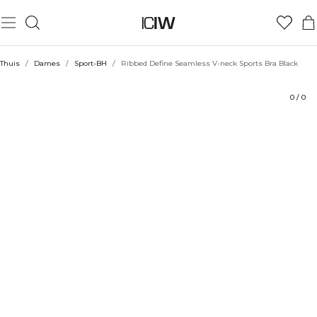
Product
Technische aspecten
Beoordelingen
Duurzaamheid
Stijl met
Thuis
/
Dames
/
Sport-BH
/
Ribbed Define Seamless V-neck Sports Bra Black
0
/
0