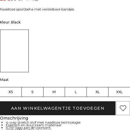
Naadloze sportbeha met verstelbare bandjes.
Kleur: Black
Maat
XS
S
M
L
XL
XXL
AAN WINKELWAGENTJE TOEVOEGEN
Omschrijving
4-way stretch stof met naadloze technologie
Elastisch en duurzaam materiaal
ICIW-logo aan de voorkant