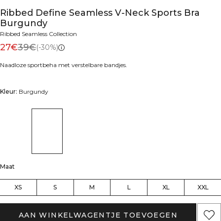
Ribbed Define Seamless V-Neck Sports Bra
Burgundy
Ribbed Seamless Collection
27€
39€
(-30%)
Naadloze sportbeha met verstelbare bandjes.
Kleur:
Burgundy
Maat
XS
S
M
L
XL
XXL
AAN WINKELWAGENTJE TOEVOEGEN