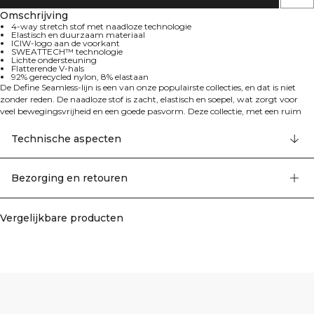
Omschrijving
4-way stretch stof met naadloze technologie
Elastisch en duurzaam materiaal
ICIW-logo aan de voorkant
SWEATTECH™ technologie
Lichte ondersteuning
Flatterende V-hals
92% gerecycled nylon, 8% elastaan
De Define Seamless-lijn is een van onze populairste collecties, en dat is niet
zonder reden. De naadloze stof is zacht, elastisch en soepel, wat zorgt voor
veel bewegingsvrijheid en een goede pasvorm. Deze collectie, met een ruim
assortiment aan leggings, sport-bh's en topjes in trendy kleuren, is perfect
voor verschillende soorten work-outs. De 4-way stretch stof met de nieuwste
Technische aspecten
naadloze technologie zorgt voor meer mobiliteit tijdens je workout. De
elastische en duurzame stof heeft het ICIW-logo op de voorkant en
SWEATTECH™ technologie. Deze sportbeha biedt lichte ondersteuning met
Bezorging en retouren
een flatterende V-hals. 92% gerecycled nylon, 8% elastaan
Vergelijkbare producten