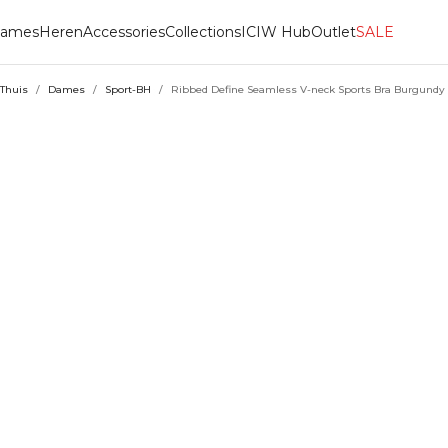
ames
Heren
Accessories
Collections
ICIW Hub
Outlet
SALE
Thuis
/
Dames
/
Sport-BH
/
Ribbed Define Seamless V-neck Sports Bra Burgundy