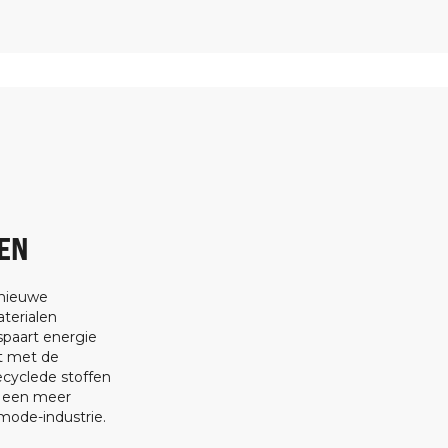
EN
 nieuwe
terialen
spaart energie
at met de
ecyclede stoffen
t een meer
ode-industrie.