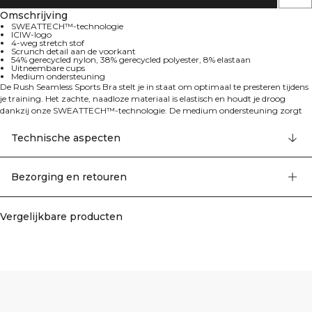
Omschrijving
SWEATTECH™-technologie
ICIW-logo
4-weg stretch stof
Scrunch detail aan de voorkant
54% gerecycled nylon, 38% gerecycled polyester, 8% elastaan
Uitneembare cups
Medium ondersteuning
De Rush Seamless Sports Bra stelt je in staat om optimaal te presteren tijdens
je training. Het zachte, naadloze materiaal is elastisch en houdt je droog
dankzij onze SWEATTECH™-technologie. De medium ondersteuning zorgt
ervoor dat je buste op zijn plek blijft tijdens verschillende activiteiten. Het
scrunch detail aan de voorkant, de ribgebreide boord en het breiwerk zorgen
Technische aspecten
samen voor een comfortabele en flatterende pasvorm. SWEATTECH™-
technologie, ICIW-logo, 4-way stretch stof, scrunch detail op de voorkant,
uitneembare cups, en medium ondersteuning maken dit de perfecte
Bezorging en retouren
trainingspartner. 54% gerecycled nylon, 38% gerecycled polyester, 8%
elastaan.
Vergelijkbare producten