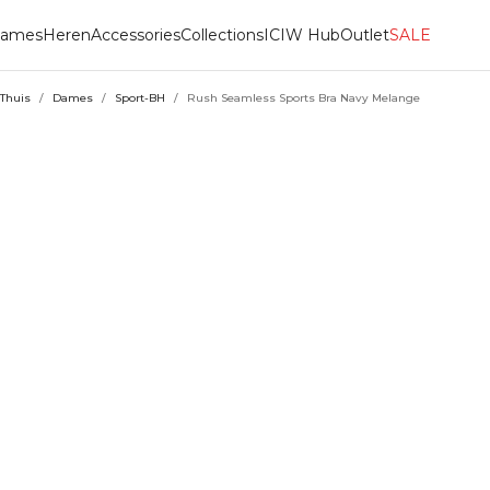
ames
Heren
Accessories
Collections
ICIW Hub
Outlet
SALE
Thuis
/
Dames
/
Sport-BH
/
Rush Seamless Sports Bra Navy Melange