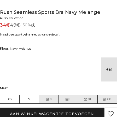
Rush Seamless Sports Bra Navy Melange
Rush Collection
34€
49€
(-30%)
Naadloze sportbeha met scrunch-detail.
Kleur:
Navy Melange
+
8
Maat
XS
S
M
L
XL
XXL
AAN WINKELWAGENTJE TOEVOEGEN