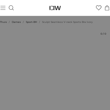
Product
Technische aspecten
Beoordelingen
Stijl met
Thuis
/
Dames
/
Sport-BH
/
Sculpt Seamless V-neck Sports Bra Ivory
0
/
0