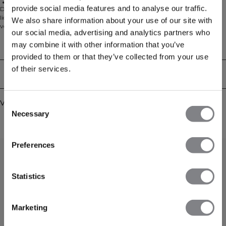
Uitneembare cups
provide social media features and to analyse our traffic.
De Sculpt Seamless V-neck Sports Bra maakt deel uit van onze
lichaamsvormende Sculpt Seamless Collectie, ontworpen om je natuurlijke
We also share information about your use of our site with
vorm te versterken en je te ondersteunen tijdens elke workout. Deze sport-bh
our social media, advertising and analytics partners who
met V-hals heeft gekruiste bandjes op de rug voor een stijlvolle look en een
decoratief keyhole-detail. Gemaakt van een lichtgewicht, naadloze jersey
may combine it with other information that you’ve
Technische aspecten
blend, biedt hij medium ondersteuning en bevat uitneembare cups voor
provided to them or that they’ve collected from your use
aanpasbaar comfort. De naadloze constructie zorgt voor een gladde
of their services.
afwerking onder elke outfit. Perfect voor trainingen of actieve dagen. 90%
Bezorging en retouren
Polyamide, 10% Spandex.
Vergelijkbare producten
Consent
Necessary
Selection
Preferences
Statistics
Marketing