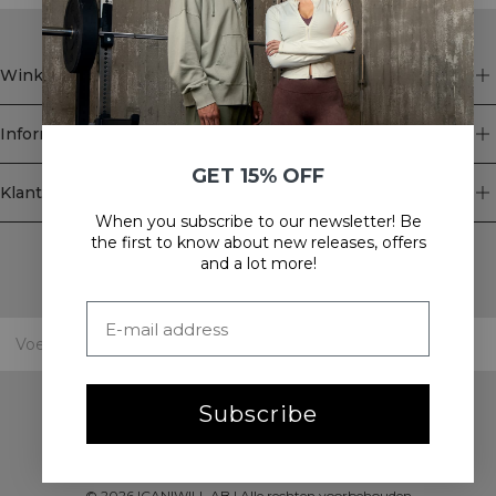
Winkel
Informatie
GET 15% OFF
Klantenservice
When you subscribe to our newsletter! Be
Newsletter
the first to know about new releases, offers
and a lot more!
Schrijf je voor onze nieuwsbrief! Ontvang exclusieve
aanbiedingen, ons laatste nieuws en nog veel meer.
Subscribe
©
2026
ICANIWILL AB |
Alle rechten voorbehouden