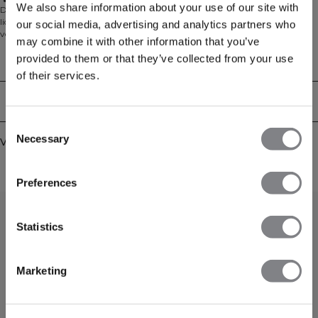
Uitneembare cups
We also share information about your use of our site with
De Sculpt Seamless V-neck Sports Bra maakt deel uit van onze
lichaamsvormende Sculpt Seamless Collectie, ontworpen om je natuurlijke
our social media, advertising and analytics partners who
vorm te versterken en je te ondersteunen tijdens elke workout. Deze sport-bh
may combine it with other information that you’ve
met V-hals heeft gekruiste bandjes op de rug voor een stijlvolle look en een
provided to them or that they’ve collected from your use
decoratief keyhole-detail. Gemaakt van een lichtgewicht, naadloze jersey
Technische aspecten
blend, biedt hij medium ondersteuning en bevat uitneembare cups voor
of their services.
aanpasbaar comfort. De naadloze constructie zorgt voor een gladde
afwerking onder elke outfit. Perfect voor trainingen of actieve dagen. 90%
Bezorging en retouren
Polyamide, 10% Spandex.
Consent
Necessary
Selection
Vergelijkbare producten
Preferences
Statistics
Marketing