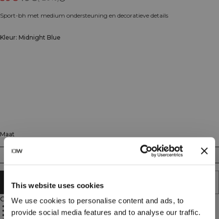
Sport-bh met medium ondersteuning en decoratieve details
Kleur: Midnight Blue
Maat
XS
S
M
L
XL
XXL
AAN WINKELWAGENTJE TOEVOEGEN
This website uses cookies
Omschrijving
We use cookies to personalise content and ads, to
90% Polyamide, 10% Elastaan
Naadloze constructie
provide social media features and to analyse our traffic.
Medium ondersteuning