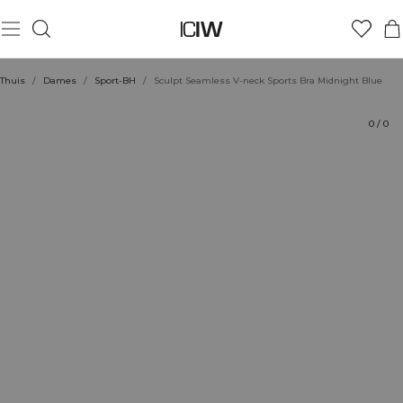
Product
Technische aspecten
Beoordelingen
Stijl met
Thuis
/
Dames
/
Sport-BH
/
Sculpt Seamless V-neck Sports Bra Midnight Blue
0
/
0