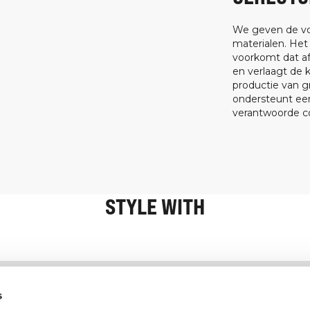
We geven de vo
materialen. Het
voorkomt dat af
en verlaagt de 
productie van g
ondersteunt een
verantwoorde c
STYLE WITH
Informatie
Klantenservice
s