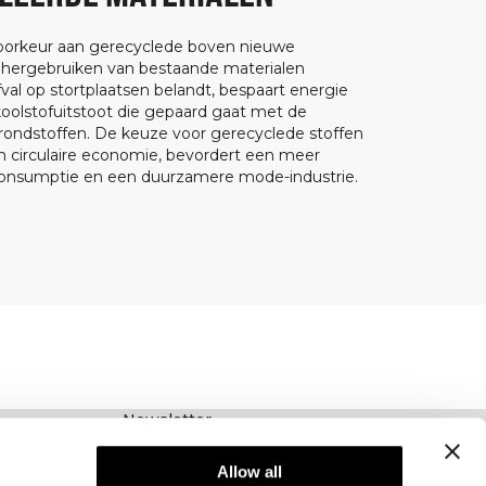
orkeur aan gerecyclede boven nieuwe
 hergebruiken van bestaande materialen
val op stortplaatsen belandt, bespaart energie
koolstofuitstoot die gepaard gaat met de
rondstoffen. De keuze voor gerecyclede stoffen
 circulaire economie, bevordert een meer
onsumptie en een duurzamere mode-industrie.
Newsletter
Schrijf je voor onze nieuwsbrief! Ontvang
exclusieve aanbiedingen, ons laatste nieuws en
Allow all