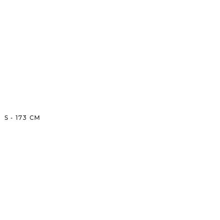
S
-
173
CM