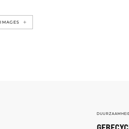
 IMAGES
DUURZAAMHEI
GERECYC