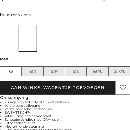
Kleur:
Deep Green
Maat
XS
S
M
L
XL
XXL
AAN WINKELWAGENTJE TOEVOEGEN
Omschrijving
78% gerecycled polyester, 22% elastaan
Verstelbare tailleband
Verstelbare schouderbandjes
SWEATTECH™
Ritssluiting aan de voorkant
Schouderbandjes met ICIW-logo
Uitneembare cups
Medium ondersteuning
Haak boven de rits voor extra beveiliging