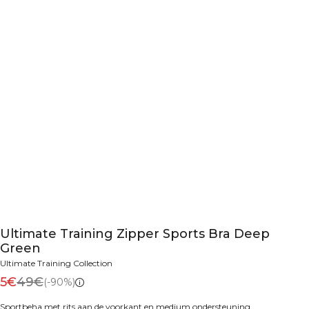
Ultimate Training Zipper Sports Bra Deep
Green
Ultimate Training Collection
5€
49€
(-90%)
Sportbeha met rits aan de voorkant en medium ondersteuning.