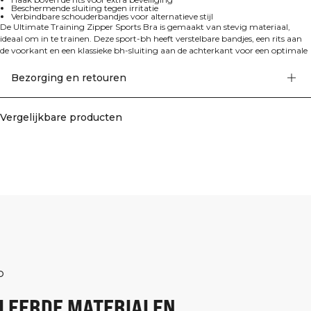
Beschermende sluiting tegen irritatie
Verbindbare schouderbandjes voor alternatieve stijl
De Ultimate Training Zipper Sports Bra is gemaakt van stevig materiaal,
ideaal om in te trainen. Deze sport-bh heeft verstelbare bandjes, een rits aan
de voorkant en een klassieke bh-sluiting aan de achterkant voor een optimale
pasvorm en maximale bewegingsvrijheid. De rits is voorzien van een haak
bovenaan voor extra beveiliging en een beschermende sluiting om irritatie te
Bezorging en retouren
voorkomen. De schouderbandjes kunnen worden verbonden om de look af te
wisselen. 78% gerecycled polyester, 22% elastaan
Vergelijkbare producten
D
LEERDE MATERIALEN