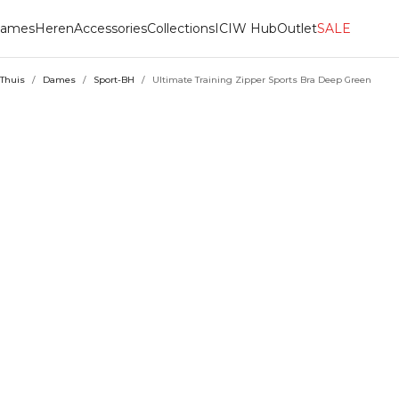
ames
Heren
Accessories
Collections
ICIW Hub
Outlet
SALE
Thuis
/
Dames
/
Sport-BH
/
Ultimate Training Zipper Sports Bra Deep Green