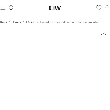
Product
Technische aspecten
Beoordelingen
Stijl met
Thuis
/
Dames
/
T-Shirts
/
Everyday Oversized Cotton T-shirt Cream White
0
/
0