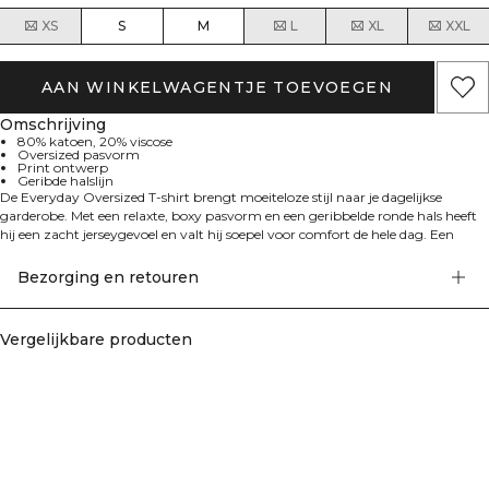
XS
S
M
L
XL
XXL
AAN WINKELWAGENTJE TOEVOEGEN
Omschrijving
80% katoen, 20% viscose
Oversized pasvorm
Print ontwerp
Geribde halslijn
De Everyday Oversized T-shirt brengt moeiteloze stijl naar je dagelijkse
garderobe. Met een relaxte, boxy pasvorm en een geribbelde ronde hals heeft
hij een zacht jerseygevoel en valt hij soepel voor comfort de hele dag. Een
retro-geïnspireerde ICIW-print zorgt voor een opvallende touch, en dankzij de
standaard lengte combineer je hem eenvoudig met leggings, shorts of jeans.
Bezorging en retouren
Perfect voor alles, van de sportschool tot ontspannen weekenden.
Vergelijkbare producten