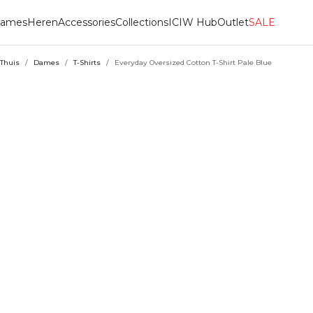
ames
Heren
Accessories
Collections
ICIW Hub
Outlet
SALE
Thuis
/
Dames
/
T-Shirts
/
Everyday Oversized Cotton T-Shirt Pale Blue