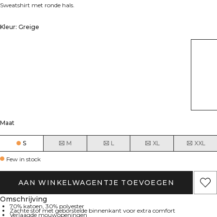
Sweatshirt met ronde hals.
Kleur: Greige
Maat
S
M
L
XL
XXL
Few in stock
AAN WINKELWAGENTJE TOEVOEGEN
Omschrijving
70% katoen, 30% polyester
Zachte stof met geborstelde binnenkant voor extra comfort
Verlaagde mouwopeningen