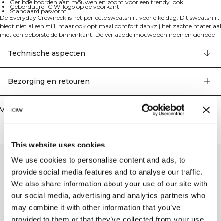
Geribde boorden aan mouwen en zoom voor een trendy look
Geborduurd ICIW-logo op de voorkant
Standaard pasvorm
De Everyday Crewneck is het perfecte sweatshirt voor elke dag. Dit sweatshirt
biedt niet alleen stijl, maar ook optimaal comfort dankzij het zachte materiaal
met een geborstelde binnenkant. De verlaagde mouwopeningen en geribde
boorden aan zowel de mouwen als de zoom geven het een trendy look.
Geborduurd ICIW-logo op de voorkant. Standaard pasvorm. 70% katoen, 30%
Technische aspecten
polyester.
Bezorging en retouren
Vergelijkbare producten
This website uses cookies
We use cookies to personalise content and ads, to
provide social media features and to analyse our traffic.
We also share information about your use of our site with
our social media, advertising and analytics partners who
may combine it with other information that you’ve
provided to them or that they’ve collected from your use