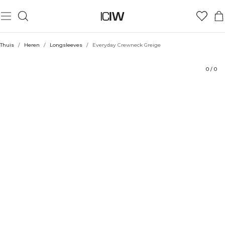
Product
Technische aspecten
Beoordelingen
Duurzaamheid
Stijl met
Thuis
/
Heren
/
Longsleeves
/
Everyday Crewneck Greige
0
/
0