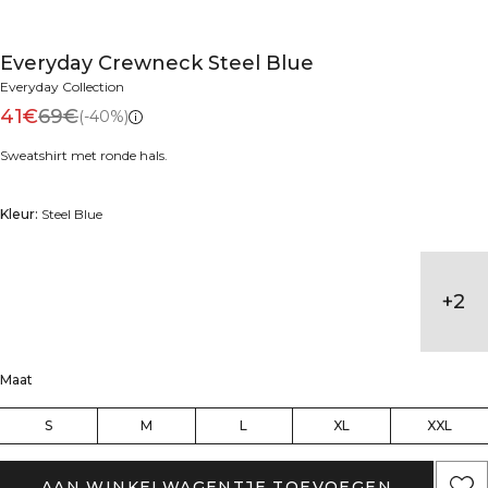
Everyday Crewneck Steel Blue
Everyday Collection
41€
69€
(-40%)
Sweatshirt met ronde hals.
Kleur:
Steel Blue
+
2
Maat
S
M
L
XL
XXL
AAN WINKELWAGENTJE TOEVOEGEN