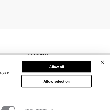
Newsletter
Schrijf je voor onze nieuwsbrief! Ontvang
Allow all
exclusieve aanbiedingen, ons laatste nieuws en
nog veel meer.
alyse
Allow selection
Show details