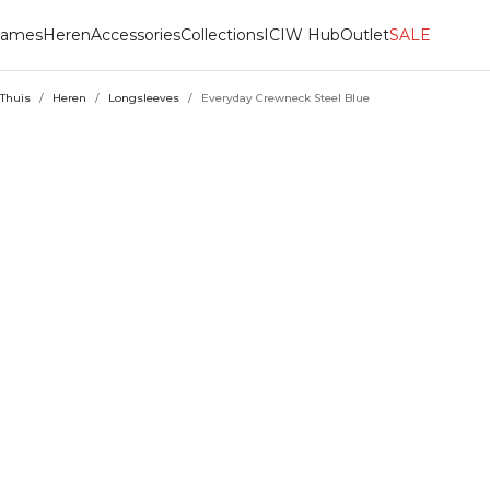
ames
Heren
Accessories
Collections
ICIW Hub
Outlet
SALE
Thuis
/
Heren
/
Longsleeves
/
Everyday Crewneck Steel Blue