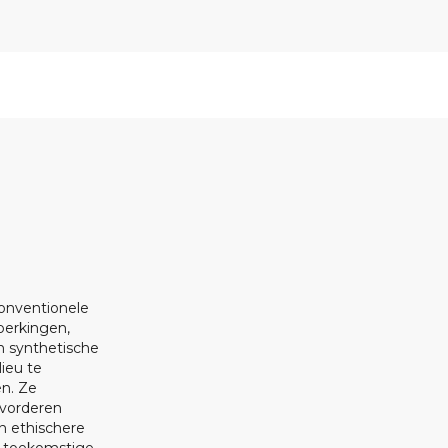
onventionele
perkingen,
n synthetische
ieu te
en. Ze
vorderen
 ethischere