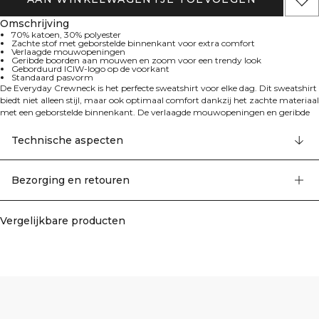
Omschrijving
70% katoen, 30% polyester
Zachte stof met geborstelde binnenkant voor extra comfort
Verlaagde mouwopeningen
Geribde boorden aan mouwen en zoom voor een trendy look
Geborduurd ICIW-logo op de voorkant
Standaard pasvorm
De Everyday Crewneck is het perfecte sweatshirt voor elke dag. Dit sweatshirt
biedt niet alleen stijl, maar ook optimaal comfort dankzij het zachte materiaal
met een geborstelde binnenkant. De verlaagde mouwopeningen en geribde
boorden aan zowel de mouwen als de zoom geven het een trendy look.
Geborduurd ICIW-logo op de voorkant. Standaard pasvorm. 70% katoen, 30%
Technische aspecten
polyester.
Bezorging en retouren
Vergelijkbare producten