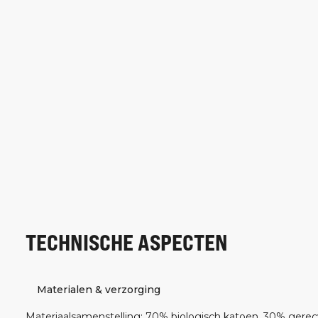
TECHNISCHE ASPECTEN
Materialen & verzorging
Materiaalsamenstelling
:
70% biologisch katoen, 30% gerec