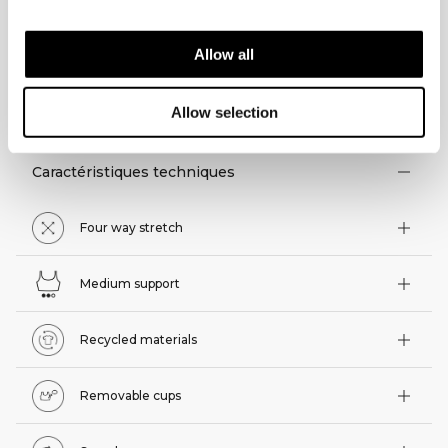
Allow all
ASPECTS TECHNIQUES
Allow selection
Caractéristiques techniques
Four way stretch
Medium support
Recycled materials
Removable cups