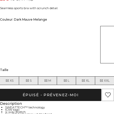
Seamless sports bra with scrunch detail.
Couleur: Dark Mauve Melange
Taille
XS
S
M
L
XL
XXL
ÉPUISÉ - PRÉVENEZ-MOI
Description
SWEATTECH™ technology
ICIW logo
4-way stretch