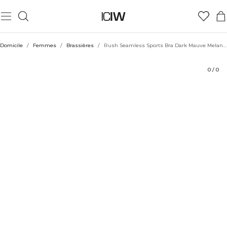
Produit
Aspects techniques
Évaluations
Durabilité
Coiffe avec
Domicile
/
Femmes
/
Brassières
/
Rush Seamless Sports Bra Dark Mauve Melange
0
/
0