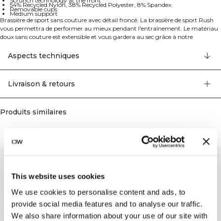
Scrunch technology at the front
54% Recycled Nylon, 38% Recycled Polyester, 8% Spandex
Removable cups
Medium support
Brassière de sport sans couture avec détail froncé. La brassière de sport Rush
vous permettra de performer au mieux pendant l'entraînement. Le matériau
doux sans couture est extensible et vous gardera au sec grâce à notre
technologie SWEATTECH™, et le soutien moyen maintiendra votre poitrine
en place pendant de nombreuses activités. Le détail froncé à l'avant, la
Aspects techniques
manchette côtelée et le tricot offrent une brassière de sport confortable et
flatteuse. La technologie SWEATTECH™, le logo ICIW, l'extensibilité dans 4
directions, la technologie de froncement à l'avant, les bonnets amovibles et le
Livraison & retours
soutien moyen en font une compagne d'entraînement parfaite. 54% Nylon
Recyclé 38% Polyester Recyclé 8% Elastan.
Produits similaires
This website uses cookies
We use cookies to personalise content and ads, to
provide social media features and to analyse our traffic.
We also share information about your use of our site with