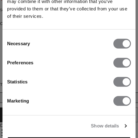
may combine it with other information that you’ve
provided to them or that they’ve collected from your use
Seamless sports bra with scrunch detail.
of their services.
Couleur: Powder Blue Melange
Consent
Necessary
Selection
Preferences
Statistics
Taille
XS
S
M
L
Marketing
ÉPUISÉ - PRÉVENEZ-MOI
Description
Show details
SWEATTECH™ technology
ICIW logo
4-way stretch