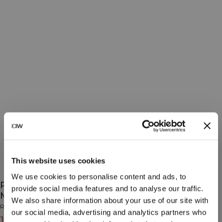
This website uses cookies
We use cookies to personalise content and ads, to
Rush Seamless Sports Bra Powder Blue
provide social media features and to analyse our traffic.
Melange
We also share information about your use of our site with
Rush Collection
our social media, advertising and analytics partners who
15€
49€
(-70%)