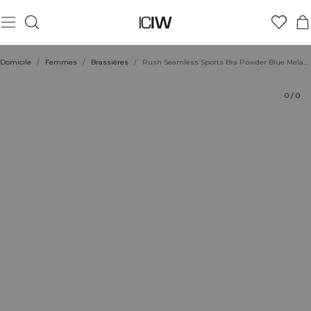
Produit
Évaluations
Coiffe avec
Domicile
/
Femmes
/
Brassières
/
Rush Seamless Sports Bra Powder Blue Melange
0
/
0