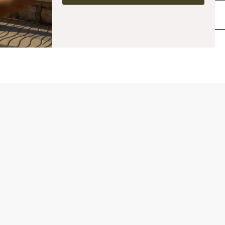
logo ICIW brodé, coupe décontractée, longueur complète. 90% Coton, 10%
Elastan.
Livraison & retours
Produits similaires