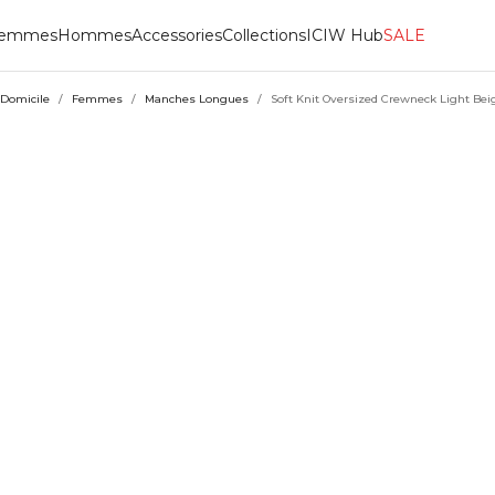
emmes
Hommes
Accessories
Collections
ICIW Hub
SALE
Domicile
/
Femmes
/
Manches Longues
/
Soft Knit Oversized Crewneck Light Bei