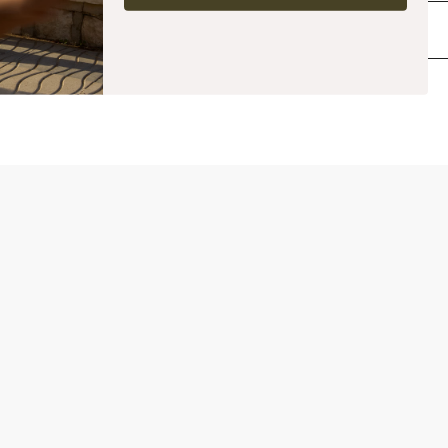
materiaal, geborduurd ICIW-logo, relaxte pasvorm, volledige lengte. 90%
katoen, 9% nylon, 1% elastaan
Bezorging en retouren
Vergelijkbare producten