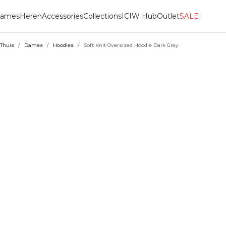
ames
Heren
Accessories
Collections
ICIW Hub
Outlet
SALE
Thuis
/
Dames
/
Hoodies
/
Soft Knit Oversized Hoodie Dark Grey