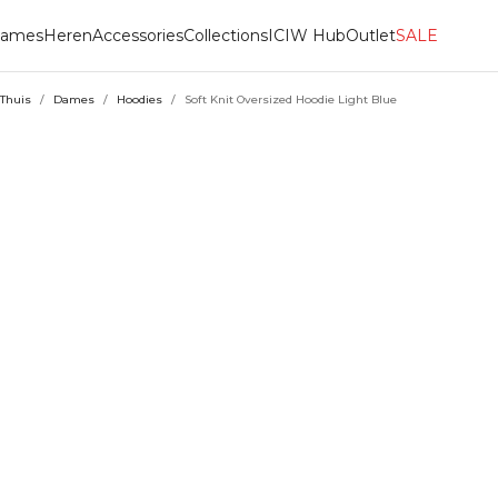
ames
Heren
Accessories
Collections
ICIW Hub
Outlet
SALE
Thuis
/
Dames
/
Hoodies
/
Soft Knit Oversized Hoodie Light Blue