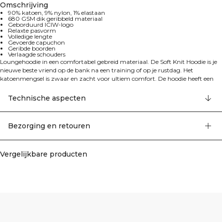
Omschrijving
90% katoen, 9% nylon, 1% elastaan
680 GSM dik geribbeld materiaal
Geborduurd ICIW-logo
Relaxte pasvorm
Volledige lengte
Gevoerde capuchon
Geribde boorden
Verlaagde schouders
Loungehoodie in een comfortabel gebreid materiaal. De Soft Knit Hoodie is je
nieuwe beste vriend op de bank na een training of op je rustdag. Het
katoenmengsel is zwaar en zacht voor ultiem comfort. De hoodie heeft een
gevoerde capuchon, geribde boorden en een comfortabele relaxte pasvorm
met verlaagde schouders. We raden aan om het kledingstuk opgevouwen en
Technische aspecten
horizontaal te bewaren om de vorm te behouden. 680 GSM dik geribbeld
materiaal, geborduurd ICIW-logo, relaxte pasvorm, volledige lengte. 90%
katoen, 9% nylon, 1% elastaan
Bezorging en retouren
Vergelijkbare producten