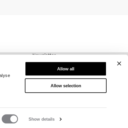
Newsletter
Schrijf je voor onze nieuwsbrief! Ontvang
exclusieve aanbiedingen, ons laatste nieuws en
Allow all
nog veel meer.
alyse
Allow selection
Show details