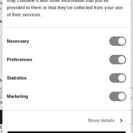
may combine it with other information that you’ve
Naadloze sport-bh met halternek, lichte ondersteuning en uitneembare cups,
provided to them or that they’ve collected from your use
van vochtafvoerende polyamide.
of their services.
Kleur: Calm Red
Consent
Necessary
Selection
Preferences
Statistics
Maat
XS
S
M
L
XL
XXL
Marketing
Few in stock
AAN WINKELWAGENTJE TOEVOEGEN
Show details
Omschrijving
92% polyamide, 8% elastan