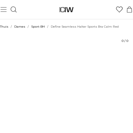
Product
Beoordelingen
Stijl met
Thuis
/
Dames
/
Sport-BH
/
Define Seamless Halter Sports Bra Calm Red
0
/
0