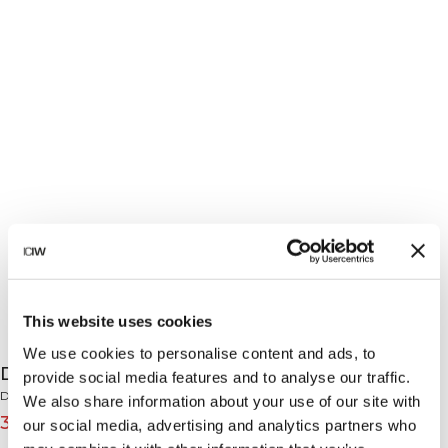
This website uses cookies
We use cookies to personalise content and ads, to
Define Seamless Halter Sports Bra Calm Red
provide social media features and to analyse our traffic.
Define Seamless Collection
We also share information about your use of our site with
36€
45€
(-20%)
our social media, advertising and analytics partners who