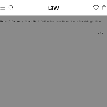
Product
Beoordelingen
Stijl met
Thuis
/
Dames
/
Sport-BH
/
Define Seamless Halter Sports Bra Midnight Blue
0
/
0