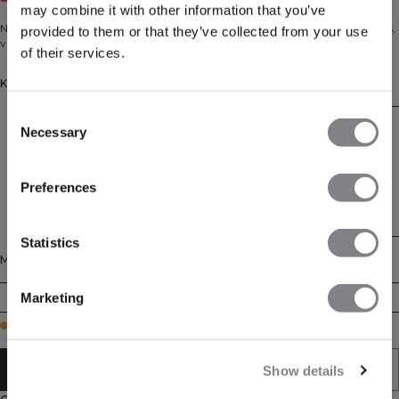
may combine it with other information that you’ve
Naadloze sport-bh met halternek, lichte ondersteuning en uitneembare cups,
provided to them or that they’ve collected from your use
van vochtafvoerende polyamide.
of their services.
Kleur: Midnight Blue
Consent
Necessary
Selection
Preferences
Statistics
Maat
Marketing
XS
S
M
L
XL
XXL
Few in stock
AAN WINKELWAGENTJE TOEVOEGEN
Show details