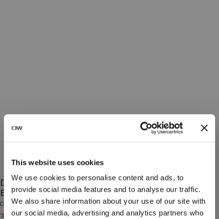
This website uses cookies
We use cookies to personalise content and ads, to
Define Seamless Halter Sports Bra Midnight
provide social media features and to analyse our traffic.
Blue
We also share information about your use of our site with
Define Seamless Collection
our social media, advertising and analytics partners who
36€
45€
(-20%)