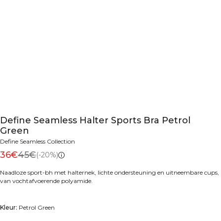
Define Seamless Halter Sports Bra Petrol
Green
Define Seamless Collection
36€
45€
(-20%)
Naadloze sport-bh met halternek, lichte ondersteuning en uitneembare cups,
van vochtafvoerende polyamide.
Kleur:
Petrol Green