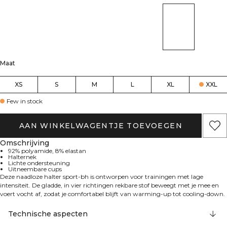
Maat
XS
S
M
L
XL
XXL
Few in stock
AAN WINKELWAGENTJE TOEVOEGEN
Omschrijving
92% polyamide, 8% elastan
Halternek
Lichte ondersteuning
Uitneembare cups
Deze naadloze halter sport-bh is ontworpen voor trainingen met lage
intensiteit. De gladde, in vier richtingen rekbare stof beweegt met je mee en
voert vocht af, zodat je comfortabel blijft van warming-up tot cooling-down.
De halternek geeft een strakke, open-schouder look en de uitneembare cups
laten je de dekking en vorm naar wens aanpassen. Met een aansluitende
Technische aspecten
tweede-huid-pasvorm die schuren minimaliseert, biedt hij lichte