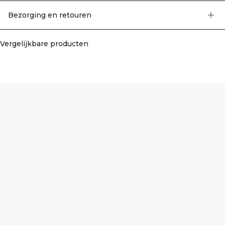
ondersteuning en volledige bewegingsvrijheid bij yoga, Pilates en je dagelijkse
sessies. 92% polyamide, 8% elastaan.
Bezorging en retouren
Vergelijkbare producten