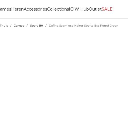
ames
Heren
Accessories
Collections
ICIW Hub
Outlet
SALE
Thuis
/
Dames
/
Sport-BH
/
Define Seamless Halter Sports Bra Petrol Green