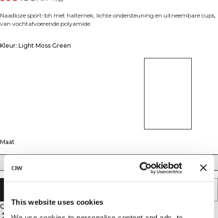
Naadloze sport-bh met halternek, lichte ondersteuning en uitneembare cups,
van vochtafvoerende polyamide.
Kleur: Light Moss Green
Maat
XS
S
M
L
XL
XXL
AAN WINKELWAGENTJE TOEVOEGEN
This website uses cookies
Omschrijving
92% polyamide, 8% elastan
We use cookies to personalise content and ads, to
Halternek