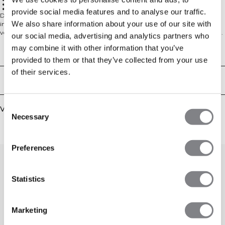
Lichte ondersteuning
Uitneembare cups
provide social media features and to analyse our traffic.
Deze naadloze halter sport-bh is ontworpen voor trainingen met lage
We also share information about your use of our site with
intensiteit. De gladde, in vier richtingen rekbare stof beweegt met je mee en
voert vocht af, zodat je comfortabel blijft van warming-up tot cooling-down.
our social media, advertising and analytics partners who
De halternek geeft een strakke, open-schouder look en de uitneembare cups
may combine it with other information that you’ve
laten je de dekking en vorm naar wens aanpassen. Met een aansluitende
Technische aspecten
tweede-huid-pasvorm die schuren minimaliseert, biedt hij lichte
provided to them or that they’ve collected from your use
ondersteuning en volledige bewegingsvrijheid bij yoga, Pilates en je dagelijkse
of their services.
sessies. 92% polyamide, 8% elastaan.
Bezorging en retouren
Consent
Vergelijkbare producten
Necessary
Selection
Preferences
Statistics
Marketing