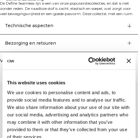
De Define Seamless-lijn is een van onze populairstecollecties, en dat is niet
zonder reden. De naadloze stof is zacht, elastisch en soepel, wat zorgt voor
veel bewegingsvrijheid en een goede pasvorm. Deze collectie, met een ruim
assortiment aan leggings, sport-bh's en topjes in trendy kleuren, is perfect
voor verschillende soorten work-outs.
Technische aspecten
Dankzij de brede elastische band aan de onderkant en het rekbare materiaal
blijft deze sport-bh perfect op zijn plaats. Stijlvolle details in de stof met ICIW-
logo op de voor- en achterkant. De dubbele schouderbanden die kruislings
Bezorging en retouren
over de rug lopen, creëren een stijlvolle look en bieden tegelijkertijd optimaal
comfort. De sport-bh heeft een goede ademende werking, uitneembare cups
en biedt lichte ondersteuning.
Vergelijkbare producten
92% gerecycled nylon, 8% elastaan
This website uses cookies
We use cookies to personalise content and ads, to
provide social media features and to analyse our traffic.
We also share information about your use of our site with
our social media, advertising and analytics partners who
may combine it with other information that you’ve
provided to them or that they’ve collected from your use
of their services.