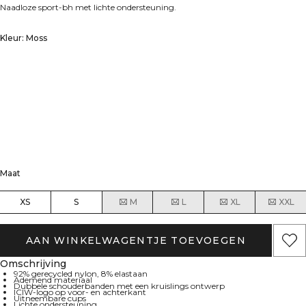
Naadloze sport-bh met lichte ondersteuning.
Kleur: Moss
Maat
XS
S
M
L
XL
XXL
AAN WINKELWAGENTJE TOEVOEGEN
Omschrijving
92% gerecycled nylon, 8% elastaan
Ademend materiaal
Dubbele schouderbanden met een kruislings ontwerp
ICIW-logo op voor- en achterkant
Uitneembare cups
Lichte ondersteuning