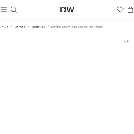
Product
Technische aspecten
Beoordelingen
Duurzaamheid
Stijl met
Thuis
/
Dames
/
Sport-BH
/
Define Seamless Sports Bra Moss
0
/
0