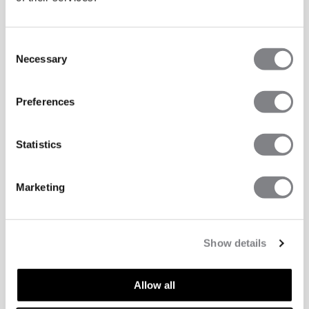
Consent
Necessary
Selection
Preferences
Statistics
Marketing
Show details
TECHNISCHE ASPECTEN
Allow all