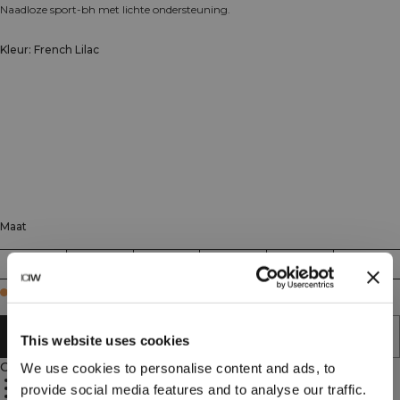
Naadloze sport-bh met lichte ondersteuning.
Kleur: French Lilac
Maat
XS
S
M
L
XL
XXL
Few in stock
AAN WINKELWAGENTJE TOEVOEGEN
This website uses cookies
Omschrijving
We use cookies to personalise content and ads, to
Lichte ondersteuning
Naadloze constructie
provide social media features and to analyse our traffic.
Uitneembare cups