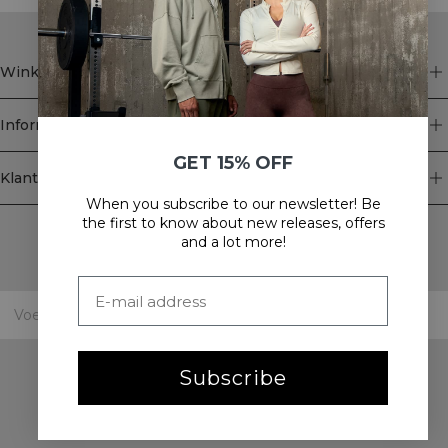
Winkel
Informatie
GET 15% OFF
Klantenservice
When you subscribe to our newsletter! Be
Newsletter
the first to know about new releases, offers
and a lot more!
Schrijf je voor onze nieuwsbrief! Ontvang exclusieve
aanbiedingen, ons laatste nieuws en nog veel meer.
Subscribe