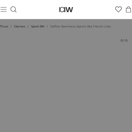
Product
Technische aspecten
Beoordelingen
Stijl met
Thuis
/
Dames
/
Sport-BH
/
Define Seamless Sports Bra French Lilac
0
/
0