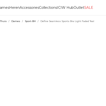
ames
Heren
Accessories
Collections
ICIW Hub
Outlet
SALE
Thuis
/
Dames
/
Sport-BH
/
Define Seamless Sports Bra Light Faded Teal