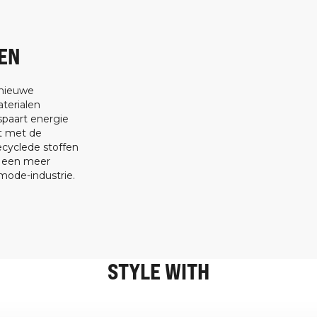
EN
 nieuwe
terialen
spaart energie
at met de
ecyclede stoffen
t een meer
ode-industrie.
STYLE WITH