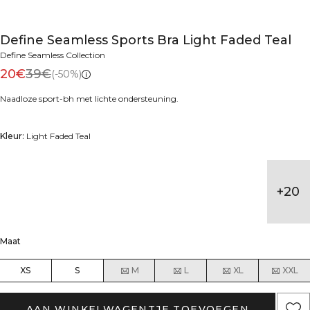
Define Seamless Sports Bra Light Faded Teal
Define Seamless Collection
20€
39€
(-50%)
Naadloze sport-bh met lichte ondersteuning.
Kleur:
Light Faded Teal
+
20
Maat
XS
S
M
L
XL
XXL
AAN WINKELWAGENTJE TOEVOEGEN