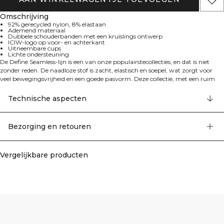
Omschrijving
92% gerecycled nylon, 8% elastaan
Ademend materiaal
Dubbele schouderbanden met een kruislings ontwerp
ICIW-logo op voor- en achterkant
Uitneembare cups
Lichte ondersteuning
De Define Seamless-lijn is een van onze populairstecollecties, en dat is niet
zonder reden. De naadloze stof is zacht, elastisch en soepel, wat zorgt voor
veel bewegingsvrijheid en een goede pasvorm. Deze collectie, met een ruim
assortiment aan leggings, sport-bh's en topjes in trendy kleuren, is perfect
voor verschillende soorten work-outs.
Technische aspecten
Dankzij de brede elastische band aan de onderkant en het rekbare materiaal
blijft deze sport-bh perfect op zijn plaats. Stijlvolle details in de stof met ICIW-
logo op de voor- en achterkant. De dubbele schouderbanden die kruislings
Bezorging en retouren
over de rug lopen, creëren een stijlvolle look en bieden tegelijkertijd optimaal
comfort. De sport-bh heeft een goede ademende werking, uitneembare cups
en biedt lichte ondersteuning.
Vergelijkbare producten
92% gerecycled nylon, 8% elastaan