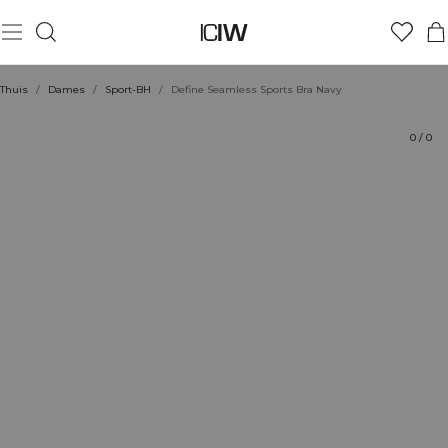
Product
Beoordelingen
Duurzaamheid
Stijl met
Thuis
/
Dames
/
Sport-BH
/
Define Seamless Sports Bra Navy
0
/
0