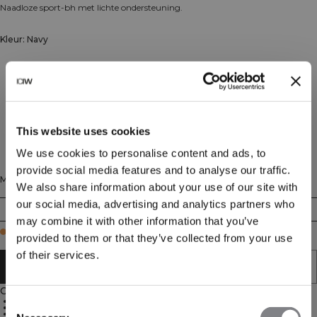
Naadloze sport-bh met lichte ondersteuning.
Kleur: Navy
This website uses cookies
We use cookies to personalise content and ads, to
provide social media features and to analyse our traffic.
Maat
We also share information about your use of our site with
our social media, advertising and analytics partners who
XS
S
M
L
XL
XXL
may combine it with other information that you’ve
Few in stock
provided to them or that they’ve collected from your use
of their services.
AAN WINKELWAGENTJE TOEVOEGEN
Omschrijving
92% gerecycled nylon, 8% elastaan
Consent
Ademend materiaal
Dubbele schouderbanden met een kruislings ontwerp