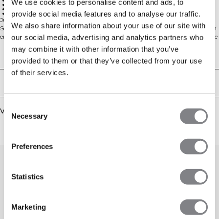
SWEATTECH™ technologie
We use cookies to personalise content and ads, to
Uitneembare cups
Lichte ondersteuning
provide social media features and to analyse our traffic.
92% gerecycled nylon, 8% elastaan
Jullie vroegen, wij hebben geleverd. Onze populairste collectie, Define
We also share information about your use of our site with
Seamless, is er nu ook in een geribde versie. De naadloze stof is zacht, elastisch
en soepel, wat zorgt voor veel bewegingsvrijheid en een goede pasvorm. Deze
our social media, advertising and analytics partners who
collectie, met een ruim assortiment aan leggings, sport-bh's en topjes in
may combine it with other information that you’ve
trendy kleuren, is perfect voor verschillende soorten work-outs. De 4-way
Technische aspecten
provided to them or that they’ve collected from your use
stretch stof maakt gebruik van de nieuwste naadloze technologie voor meer
mobiliteit tijdens je training, terwijl de SWEATTECH™ technologie je prestaties
of their services.
verbetert. Deze sport-bh heeft het ICIW-logo, uitneembare cups en biedt
Bezorging en retouren
lichte ondersteuning voor je trainingssessies. Het elastische en duurzame
materiaal behoudt zijn vorm, ook na veelvuldig gebruik. 92% gerecycled
nylon, 8% elastaan.
Consent
Vergelijkbare producten
Necessary
Selection
Preferences
Statistics
Marketing