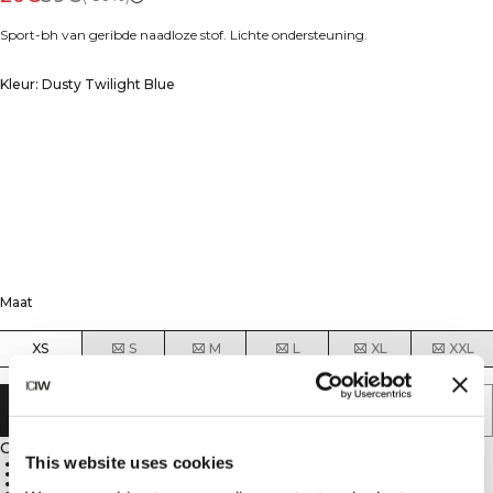
Sport-bh van geribde naadloze stof. Lichte ondersteuning.
Kleur: Dusty Twilight Blue
Maat
XS
S
M
L
XL
XXL
AAN WINKELWAGENTJE TOEVOEGEN
Omschrijving
This website uses cookies
4-weg stretch stof voor betere mobiliteit
Elastische en duurzame materialen
Zachte geribde naadloze stof