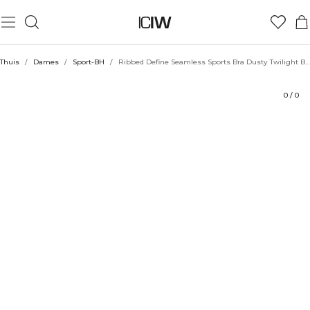
Product
Technische aspecten
Beoordelingen
Stijl met
Thuis
/
Dames
/
Sport-BH
/
Ribbed Define Seamless Sports Bra Dusty Twilight Blue
0
/
0