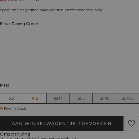
Sport-bh van geribde naadloze stof. Lichte ondersteuning.
Kleur: Racing Green
Maat
XS
S
M
L
XL
XXL
Few in stock
AAN WINKELWAGENTJE TOEVOEGEN
Omschrijving
4-weg stretch stof voor betere mobiliteit