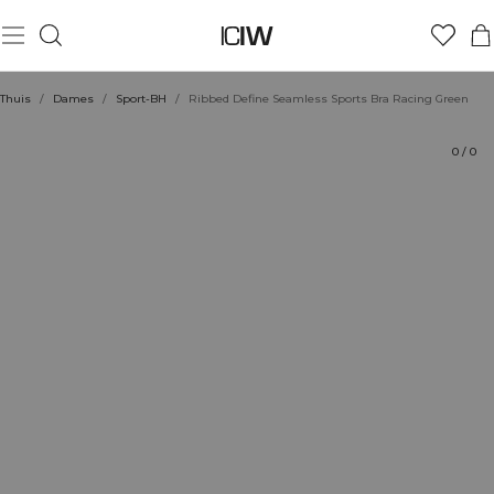
Product
Technische aspecten
Beoordelingen
Duurzaamheid
Stijl met
Thuis
/
Dames
/
Sport-BH
/
Ribbed Define Seamless Sports Bra Racing Green
0
/
0