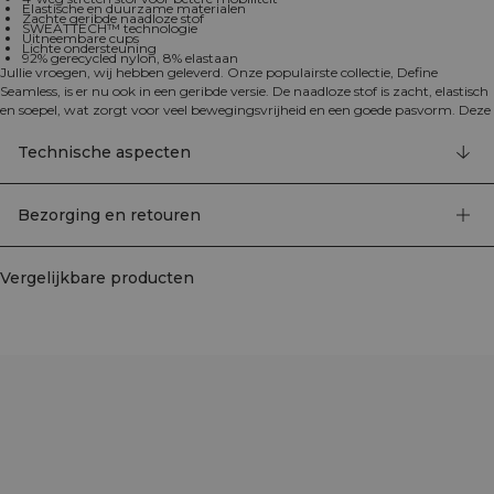
Elastische en duurzame materialen
Zachte geribde naadloze stof
SWEATTECH™ technologie
Uitneembare cups
Lichte ondersteuning
92% gerecycled nylon, 8% elastaan
Jullie vroegen, wij hebben geleverd. Onze populairste collectie, Define
Seamless, is er nu ook in een geribde versie. De naadloze stof is zacht, elastisch
en soepel, wat zorgt voor veel bewegingsvrijheid en een goede pasvorm. Deze
collectie, met een ruim assortiment aan leggings, sport-bh's en topjes in
trendy kleuren, is perfect voor verschillende soorten work-outs. De 4-way
Technische aspecten
stretch stof maakt gebruik van de nieuwste naadloze technologie voor meer
mobiliteit tijdens je training, terwijl de SWEATTECH™ technologie je prestaties
verbetert. Deze sport-bh heeft het ICIW-logo, uitneembare cups en biedt
Bezorging en retouren
lichte ondersteuning voor je trainingssessies. Het elastische en duurzame
materiaal behoudt zijn vorm, ook na veelvuldig gebruik. 92% gerecycled
nylon, 8% elastaan.
Vergelijkbare producten