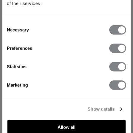
of their services.
Consent
Necessary
Selection
Preferences
Statistics
Marketing
Show details
Allow all
TECHNISCHE ASPECTEN