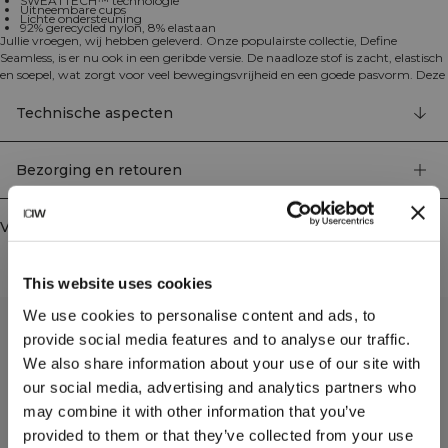
SWEATTECH™ technologie
Uitneembare cups
Lichte ondersteuning
92% gerecycled nylon, 8% elastaan
Jullie vroegen, wij hebben geleverd. Onze populairste collectie, Define
Seamless, is er nu ook in een geribde versie. De naadloze stof is zacht, elastisch
en soepel, wat zorgt voor veel bewegingsvrijheid en een goede pasvorm. Deze
collectie, met een ruim assortiment aan leggings, sport-bh's en topjes in
trendy kleuren, is perfect voor verschillende soorten work-outs. De 4-way
Technische aspecten
stretch stof maakt gebruik van de nieuwste naadloze technologie voor meer
mobiliteit tijdens je training, terwijl de SWEATTECH™ technologie je prestaties
verbetert. Deze sport-bh heeft het ICIW-logo, uitneembare cups en biedt
Bezorging en retouren
lichte ondersteuning voor je trainingssessies. Het elastische en duurzame
materiaal behoudt zijn vorm, ook na veelvuldig gebruik. 92% gerecycled
nylon, 8% elastaan.
Vergelijkbare producten
This website uses cookies
We use cookies to personalise content and ads, to
provide social media features and to analyse our traffic.
We also share information about your use of our site with
our social media, advertising and analytics partners who
may combine it with other information that you’ve
provided to them or that they’ve collected from your use