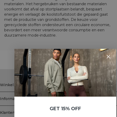
materialen. Het hergebruiken van bestaande materialen
voorkomt dat afval op stortplaatsen belandt, bespaart
energie en verlaagt de koolstofuitstoot die gepaard gaat
met de productie van grondstoffen. De keuze voor
gerecyclede stoffen ondersteunt een circulaire economie,
bevordert een meer verantwoorde consumptie en een
duurzamere mode-industrie.
STYLE WITH
Winkel
Informatie
GET 15% OFF
Klantenservice