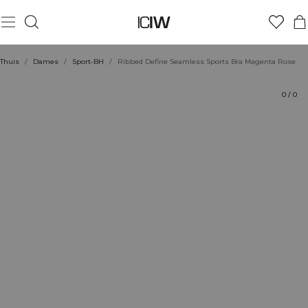
Product
Technische aspecten
Beoordelingen
Duurzaamheid
Stijl met
Thuis
/
Dames
/
Sport-BH
/
Ribbed Define Seamless Sports Bra Magenta Rose
0
/
0