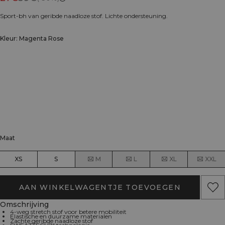
Sport-bh van geribde naadloze stof. Lichte ondersteuning.
Kleur: Magenta Rose
Maat
XS
S
M
L
XL
XXL
AAN WINKELWAGENTJE TOEVOEGEN
Omschrijving
4-weg stretch stof voor betere mobiliteit
Elastische en duurzame materialen
Zachte geribde naadloze stof